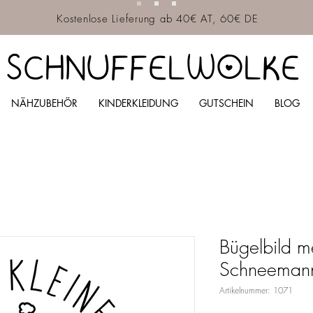
Kostenlose Lieferung ab 40€ AT, 60€ DE
SCHNUFFELWOLKE
NÄHZUBEHÖR
KINDERKLEIDUNG
GUTSCHEIN
BLOG
Bügelbild me
Schneeman
Artikelnummer: 1071