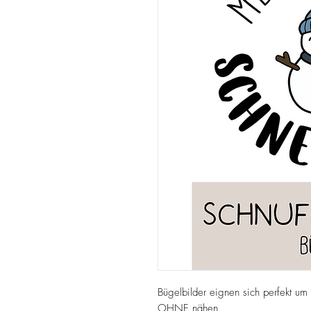
Bügelbilder eignen sich perfekt u
OHNE nähen.