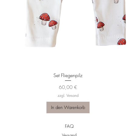
Schnellansicht
Set Fliegenpilz
Preis
60,00 €
zzgl. Versand
In den Warenkorb
FAQ
Versand