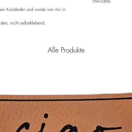
MATERIAL
- nicht trocknergeeigne
sollte es mal unabsicht
hen Kunstleder und wurde von mir in
100% PU Kunstleder, 
- Nicht bleichen
- Keine chemische Rein
en, nicht selbstklebend.
- Bügeln mit einem Tuch
eher vermieden werde
Alle Produkte