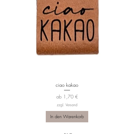
Schnellansicht
ciao kakao
Sale-Preis
ab
1,70 €
zzgl. Versand
In den Warenkorb