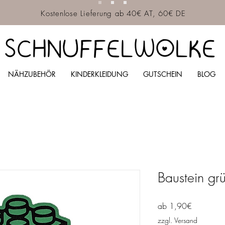
Kostenlose Lieferung ab 40€ AT, 60€ DE
SCHNUFFELWOLKE
NÄHZUBEHÖR
KINDERKLEIDUNG
GUTSCHEIN
BLOG
Baustein gr
Sale-
ab
1,90€
Preis
zzgl. Versand