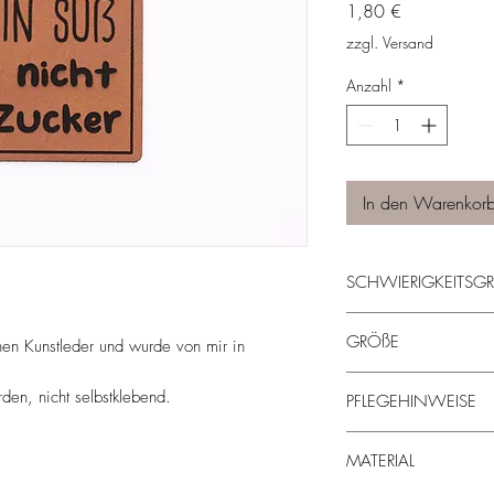
Preis
1,80 €
zzgl. Versand
Anzahl
*
In den Warenkor
SCHWIERIGKEITS
einfach
GRÖßE
hen Kunstleder und wurde von mir in
5 cm x 4 cm
en, nicht selbstklebend.
PFLEGEHINWEISE
- maschinenwaschbar 
MATERIAL
- nicht trocknergeeigne
sollte es mal unabsicht