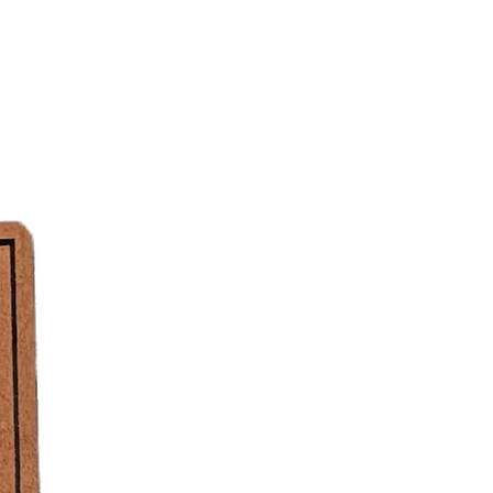
Dicke: 0,8mm
igung
 bei geringer Temperatur, sollte aber
n