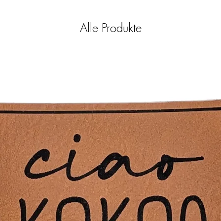
100% PU Kunstleder, 
- Nicht bleichen
- Keine chemische Rein
Alle Produkte
- Bügeln mit einem Tuch
eher vermieden werde