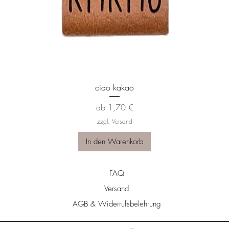
Schnellansicht
ciao kakao
Sale-Preis
ab
1,70 €
zzgl. Versand
In den Warenkorb
FAQ
Versand
AGB & Widerrufsbelehrung