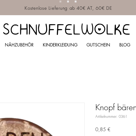
Kostenlose Lieferung ab 40€ AT, 60€ DE
SCHNUFFELWOLKE
NÄHZUBEHÖR
KINDERKLEIDUNG
GUTSCHEIN
BLOG
Knopf bären
Artikelnummer: 0361
Preis
0,85 €