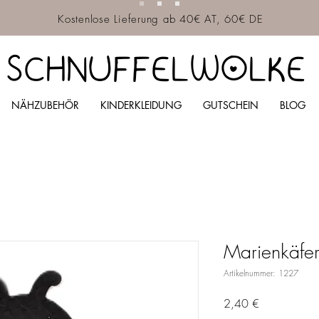
Kostenlose Lieferung ab 40€ AT, 60€ DE
SCHNUFFELWOLKE
NÄHZUBEHÖR
KINDERKLEIDUNG
GUTSCHEIN
BLOG
Marienkäfe
Artikelnummer: 1227
Preis
2,40 €