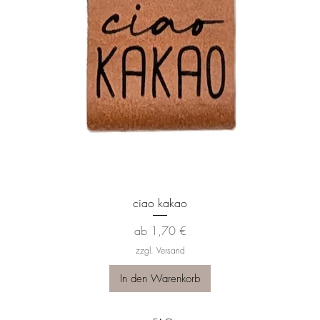
Schnellansicht
ciao kakao
Sale-Preis
ab
1,70 €
zzgl. Versand
In den Warenkorb