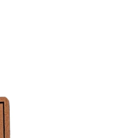
igung
 bei geringer Temperatur, sollte aber
n