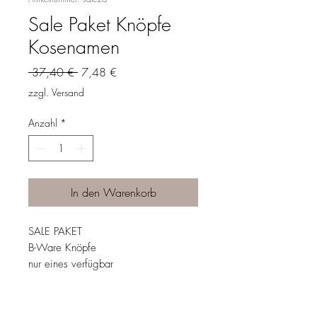
Sale Paket Knöpfe
Kosenamen
Standardpreis
Sale-
 37,40 € 
7,48 €
Preis
zzgl. Versand
Anzahl
*
In den Warenkorb
SALE PAKET
B-Ware Knöpfe
nur eines verfügbar