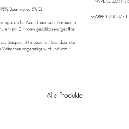
HINWEISE ZUR HER
y (95% Baumwolle, 5% EL)
Dieses Produkt wird ext
BEARBEITUNGSZEIT
Hand angefertigt.
anz egal ob für Abendteuer oder besondere
ca. 2 Wochen
hultern mit 2 Knoten geschlossen/geöffnet.
 als Beispiel. Bitte beachten Sie, dass das
ren Wünschen angefertigt wird und somit
.
Alle Produkte