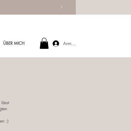
ÜBER MICH
Anmelden
lässt
gten
en :)