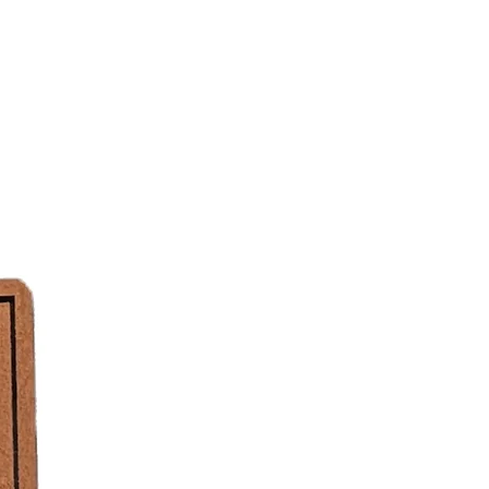
Dicke: 0,8mm
igung
 bei geringer Temperatur, sollte aber
n