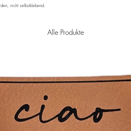
100% PU Kunstleder, 
- Nicht bleichen
en, nicht selbstklebend.
- Keine chemische Rein
- Bügeln mit einem Tuch
eher vermieden werde
Alle Produkte