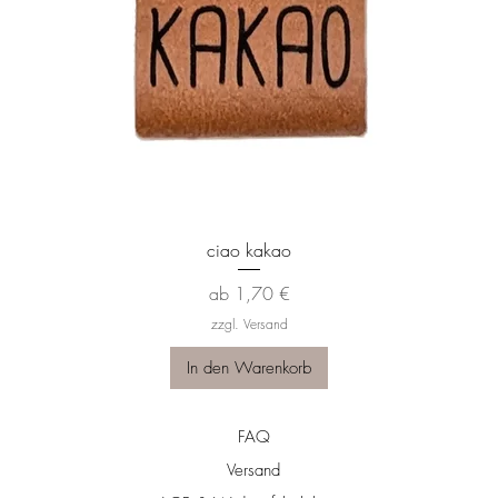
Schnellansicht
ciao kakao
Sale-Preis
ab
1,70 €
zzgl. Versand
In den Warenkorb
FAQ
Versand