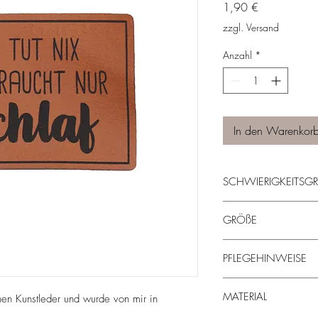
Preis
1,90 €
zzgl. Versand
Anzahl
*
In den Warenkor
SCHWIERIGKEITS
leicht
GRÖßE
6 cm x 4 cm
PFLEGEHINWEISE
- maschinenwaschbar 
MATERIAL
hen Kunstleder und wurde von mir in
- nicht trocknergeeigne
sollte es mal unabsicht