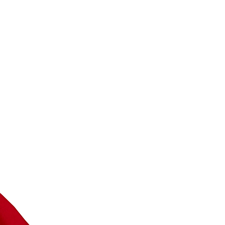
lich im Trockner landen)
Dicke: 0,8mm
igung
 bei geringer Temperatur, sollte aber
n