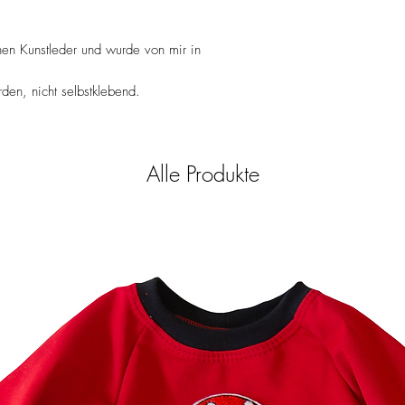
sollte es mal unabsicht
100% PU Kunstleder, 
- Nicht bleichen
hen Kunstleder und wurde von mir in
- Keine chemische Rein
- Bügeln mit einem Tuch
eher vermieden werde
en, nicht selbstklebend.
Alle Produkte