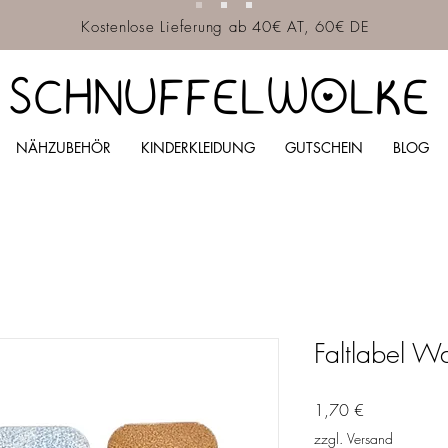
Kostenlose Lieferung ab 40€ AT, 60€ DE
SCHNUFFELWOLKE
NÄHZUBEHÖR
KINDERKLEIDUNG
GUTSCHEIN
BLOG
Faltlabel W
Preis
1,70 €
zzgl. Versand