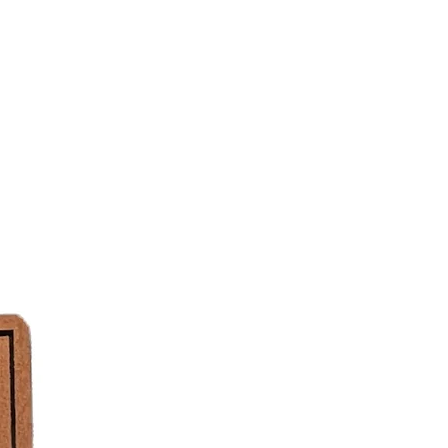
igung
 bei geringer Temperatur, sollte aber
n