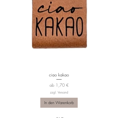
Schnellansicht
ciao kakao
Sale-Preis
ab
1,70 €
zzgl. Versand
In den Warenkorb