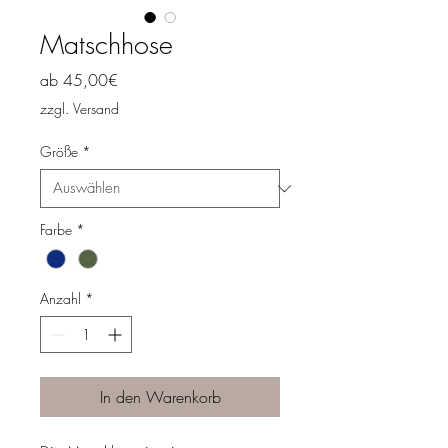
Matschhose
Sale-
ab
45,00€
Preis
zzgl. Versand
Größe
*
Farbe
*
Anzahl
*
In den Warenkorb