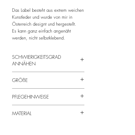
Das Label besteht aus extrem weichen
Kunstleder und wurde von mir in
Österreich designt und hergestellt.
Es kann ganz einfach angenäht
werden, nicht selbstklebend.
SCHWIERIGKEITSGRAD
ANNÄHEN
abhängig von der Zahl
GRÖßE
abhängig von der Zahl, Höhe entweder
PFLEGEHINWEISE
7 oder 10 cm
- maschinenwaschbar bei 40°
MATERIAL
- nicht trocknergeeignet (überlebt aber
einige Trocknergänge, sollte es mal
100% PU Kunstleder, Dicke: 0,8mm
unabsichtlich im Trockner landen)
- Nicht bleichen