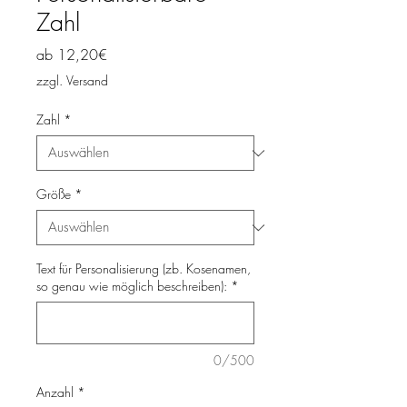
Zahl
Sale-
ab
12,20€
Preis
zzgl. Versand
Zahl
*
Größe
*
Text für Personalisierung (zb. Kosenamen,
so genau wie möglich beschreiben):
*
0/500
Anzahl
*