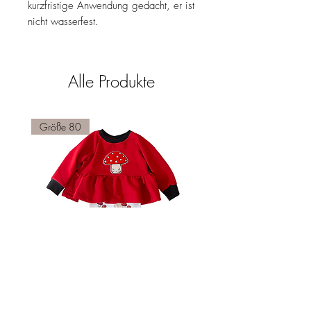
kurzfristige Anwendung gedacht, er ist
nicht wasserfest.
Alle Produkte
Größe 80
Set Fliegenpilz
Chenille Patch Schna