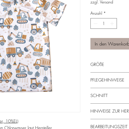
zzgl. Versand
Anzahl
*
In den Warenkor
GRÖßE
Die Größe bezieht sich
PFLEGEHINWEISE
Bei einer Körpergröße 
werden. AB einer Kör
bei 30° in der Wasch
die 116 bestellt.
SCHNITT
kein Trocknen (der Druc
bei geringer Temperatu
Basic Shirt Bella/Benn
nicht bleichen
HINWEISE ZUR HER
er, 10%EL)
Dieses Produkt wird ext
BEARBEITUNGSZEIT
 Chlorwasser laut Hersteller
Hand angefertigt.