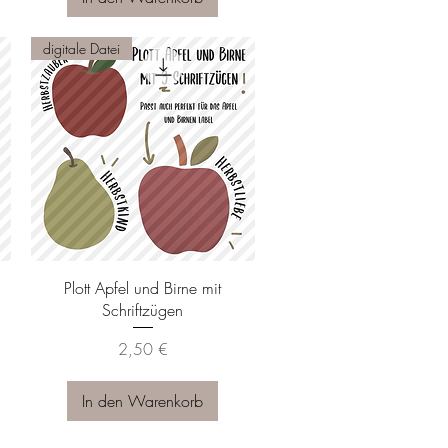
digitale Datei
Schnellansicht
Plott Apfel und Birne mit
Schriftzügen
Preis
2,50 €
In den Warenkorb