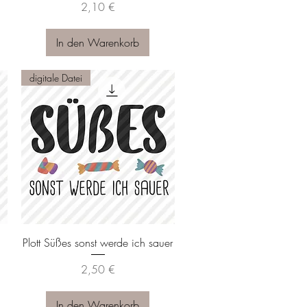
Preis
2,10 €
In den Warenkorb
digitale Datei
Schnellansicht
Plott Süßes sonst werde ich sauer
Preis
2,50 €
In den Warenkorb