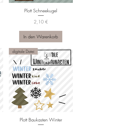
Schnellansicht
Plott Schneekugel
Preis
2,10 €
In den Warenkorb
digitale Datei
Schnellansicht
Plott Baukasten Winter