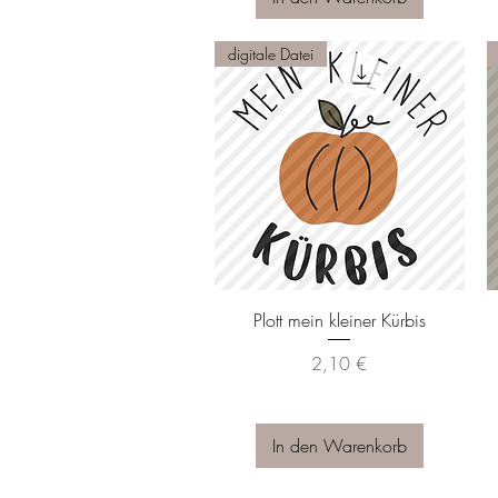
digitale Datei
Schnellansicht
Plott mein kleiner Kürbis
Preis
2,10 €
In den Warenkorb