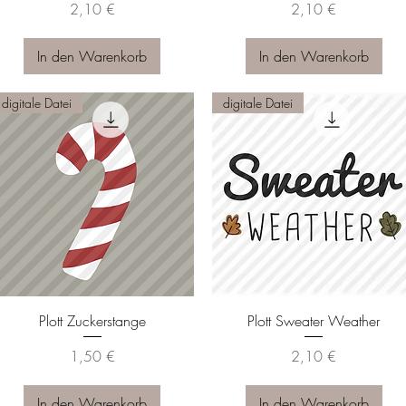
Preis
Preis
2,10 €
2,10 €
In den Warenkorb
In den Warenkorb
digitale Datei
digitale Datei
Schnellansicht
Schnellansicht
Plott Zuckerstange
Plott Sweater Weather
Preis
Preis
1,50 €
2,10 €
In den Warenkorb
In den Warenkorb