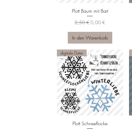
Schnellansicht
Plott Baum mit Bart
Standardpreis
Sale-Preis
2,50 €
0,00 €
In den Warenkorb
digitale Datei
Schnellansicht
Plott Schneeflocke