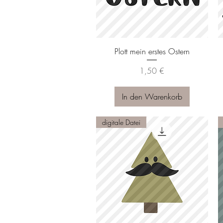
Schnellansicht
Plott mein erstes Ostern
Preis
1,50 €
In den Warenkorb
digitale Datei