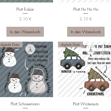
Schnellansicht
Schnellansicht
Plott Eisbär
Plott Ho Ho Ho
Preis
Preis
2,10 €
2,10 €
In den Warenkorb
In den Warenkorb
digitale Datei
digitale Datei
Schnellansicht
Schnellansicht
Plott Schneemann
Plott Winterauto