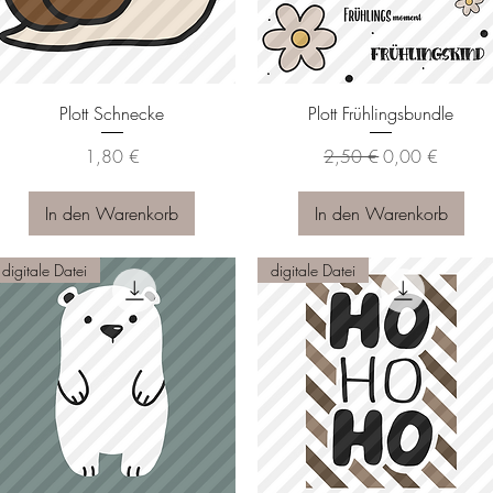
Schnellansicht
Schnellansicht
Plott Schnecke
Plott Frühlingsbundle
Preis
Standardpreis
Sale-Preis
1,80 €
2,50 €
0,00 €
In den Warenkorb
In den Warenkorb
digitale Datei
digitale Datei