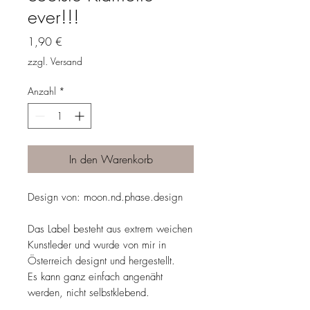
ever!!!
Preis
1,90 €
zzgl. Versand
Anzahl
*
In den Warenkorb
Design von: moon.nd.phase.design
Das Label besteht aus extrem weichen
Kunstleder und wurde von mir in
Österreich designt und hergestellt.
Es kann ganz einfach angenäht
werden, nicht selbstklebend.