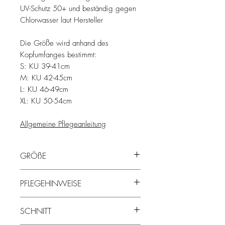
UV-Schutz 50+ und beständig gegen
Chlorwasser laut Hersteller
Die Größe wird anhand des
Kopfumfanges bestimmt:
S: KU 39-41cm
M: KU 42-45cm
L: KU 46-49cm
XL: KU 50-54cm
Allgemeine Pflegeanleitung
GRÖßE
Die Größe wird anhand des
PFLEGEHINWEISE
Kopfumfanges bestimmt:
S: KU 39-41cm
bei 30° in der Waschmaschine waschen
M: KU 42-45cm
SCHNITT
kein Trocknen (der Druck behält länger
L: KU 46-49cm
seine Farben)