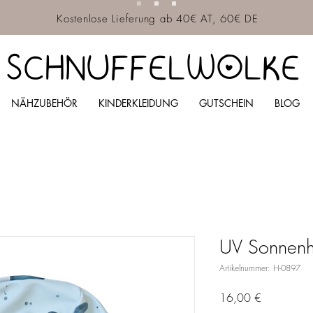
Kostenlose Lieferung ab 40€ AT, 60€ DE
SCHNUFFELWOLKE
NÄHZUBEHÖR
KINDERKLEIDUNG
GUTSCHEIN
BLOG
UV Sonnenh
Artikelnummer: H-0897
Preis
16,00 €