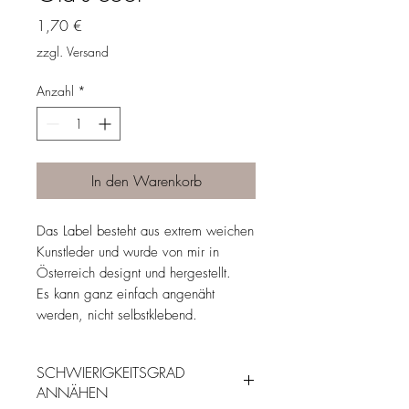
Preis
1,70 €
zzgl. Versand
Anzahl
*
In den Warenkorb
Das Label besteht aus extrem weichen
Kunstleder und wurde von mir in
Österreich designt und hergestellt.
Es kann ganz einfach angenäht
werden, nicht selbstklebend.
SCHWIERIGKEITSGRAD
ANNÄHEN